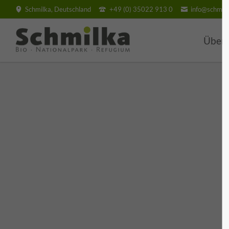
Schmilka, Deutschland
+49 (0) 35022 913 0
info@schmilk
SUCHEN
Über
BIO H
Villa
Hotel
BIO V
Pensi
Feri