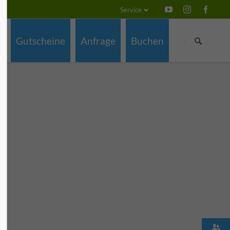
Service
Navigation
Navigation
überspringen
überspringen
Gutscheine
Anfrage
Buchen
z
ch
e
g
a